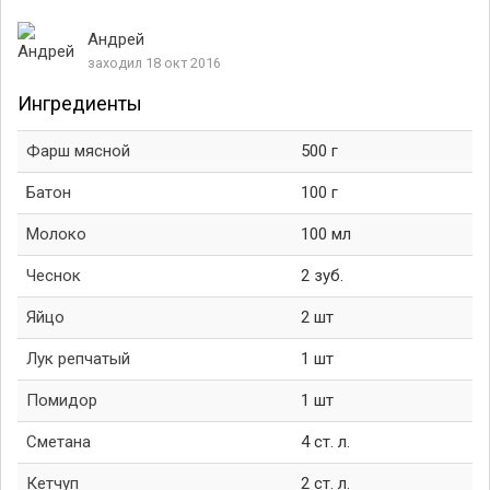
Андрей
заходил 18 окт 2016
Ингредиенты
Фарш мясной
500 г
Батон
100 г
Молоко
100 мл
Чеснок
2 зуб.
Яйцо
2 шт
Лук репчатый
1 шт
Помидор
1 шт
Сметана
4 ст. л.
Кетчуп
2 ст. л.