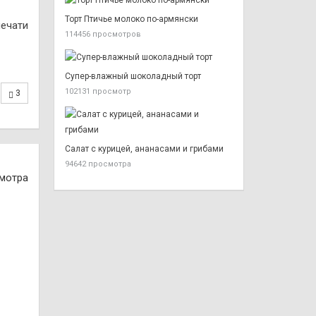
Торт Птичье молоко по-армянски
печати
114456 просмотров
Супер-влажный шоколадный торт
102131 просмотр
3
Салат с курицей, ананасами и грибами
94642 просмотра
смотра