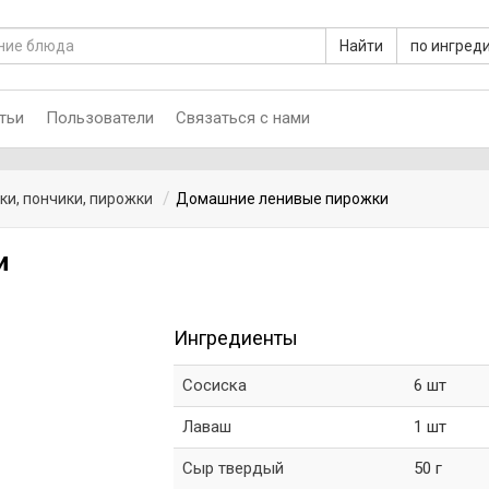
Найти
по ингред
тьи
Пользователи
Связаться с нами
ки, пончики, пирожки
Домашние ленивые пирожки
и
Ингредиенты
Сосиска
6 шт
Лаваш
1 шт
Сыр твердый
50 г