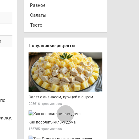
Разное
Салаты
Тесто
и
Популярные рецепты
Салат с ананасом, курицей и сыром
 по
205616 просмотров
иску.
Как посолить кильку дома
155785 просмотров