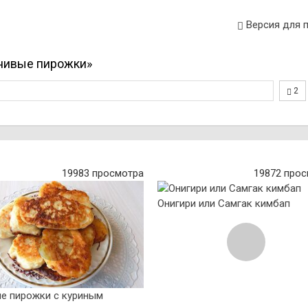
Версия для 
нивые пирожки»
2
19983 просмотра
19872 про
Онигири или Самгак кимбап
е пирожки с куриным