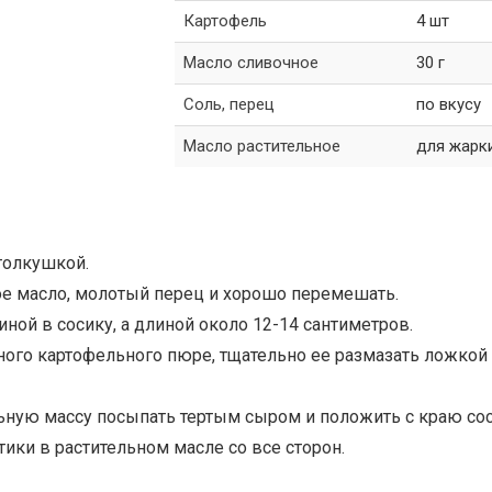
Картофель
4 шт
Масло сливочное
30 г
Соль, перец
по вкусу
Масло растительное
для жарк
 толкушкой.
ое масло, молотый перец и хорошо перемешать.
ной в сосику, а длиной около 12-14 сантиметров.
ого картофельного пюре, тщательно ее размазать ложкой
льную массу посыпать тертым сыром и положить с краю сос
тики в растительном масле со все сторон.