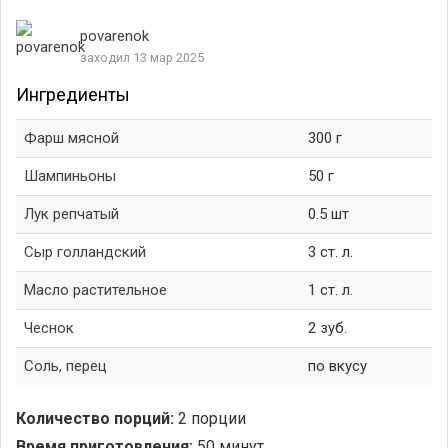
povarenok
заходил 13 мар 2025
Ингредиенты
Фарш мясной
300 г
Шампиньоны
50 г
Лук репчатый
0.5 шт
Сыр голландский
3 ст. л.
Масло растительное
1 ст. л.
Чеснок
2 зуб.
Соль, перец
по вкусу
Количество порций:
2 порции
Время приготовления:
50 минут