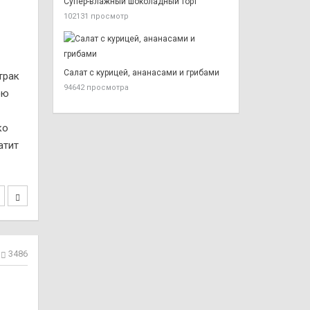
Супер-влажный шоколадный торт
102131 просмотр
Салат с курицей, ананасами и грибами
трак
94642 просмотра
юю
ко
атит
3486