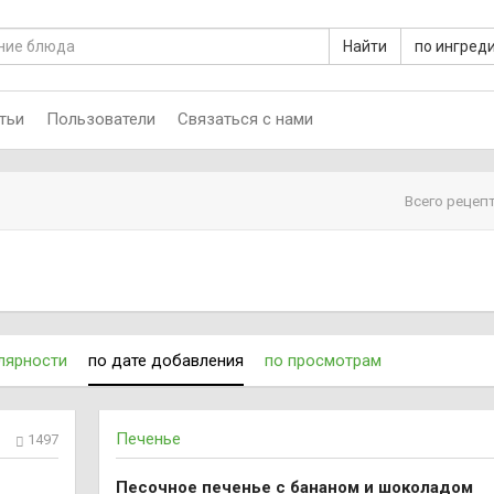
Найти
по ингред
тьи
Пользователи
Связаться с нами
Всего рецепт
лярности
по дате добавления
по просмотрам
Печенье
1497
Песочное печенье с бананом и шоколадом