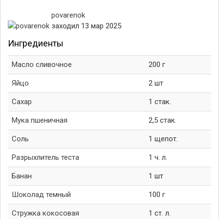
povarenok
заходил 13 мар 2025
Ингредиенты
Масло сливочное
200 г
Яйцо
2 шт
Сахар
1 стак.
Мука пшеничная
2,5 стак.
Соль
1 щепот.
Разрыхлитель теста
1 ч. л.
Банан
1 шт
Шоколад темный
100 г
Стружка кокосовая
1 ст. л.