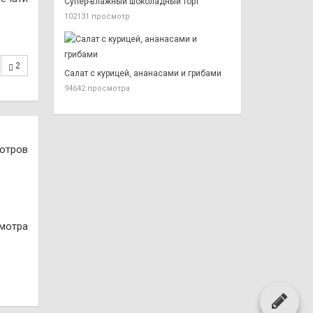
Супер-влажный шоколадный торт
102131 просмотр
2
Салат с курицей, ананасами и грибами
94642 просмотра
отров
смотра