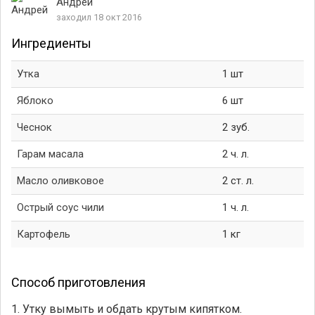
Андрей
заходил 18 окт 2016
Ингредиенты
Утка
1 шт
Яблоко
6 шт
Чеснок
2 зуб.
Гарам масала
2 ч. л.
Масло оливковое
2 ст. л.
Острый соус чили
1 ч. л.
Картофель
1 кг
Способ приготовления
1. Утку вымыть и обдать крутым кипятком.