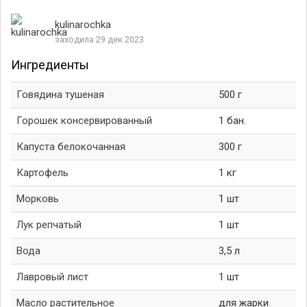
kulinarochka
заходила 29 дек 2023
Ингредиенты
Говядина тушеная
500 г
Горошек консервированный
1 бан.
Капуста белокочанная
300 г
Картофель
1 кг
Морковь
1 шт
Лук репчатый
1 шт
Вода
3,5 л
Лавровый лист
1 шт
Масло растительное
для жарки