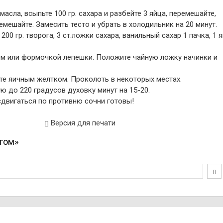
асла, всыпьте 100 гр. сахара и разбейте 3 яйца, перемешайте,
емешайте. Замесить тесто и убрать в холодильник на 20 минут.
00 гр. творога, 3 ст.ложки сахара, ванильный сахар 1 пачка, 1 я
ном или формочкой лепешки. Положите чайную ложку начинки и
ьте яичным желтком. Проколоть в некоторых местах.
ую до 220 градусов духовку минут на 15-20.
сдвигаться по противню сочни готовы!
Версия для печати
огом»