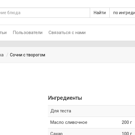
Найти
по ингред
тьи
Пользователи
Связаться с нами
ка
Сочни с творогом
Ингредиенты
Для теста
Масло сливочное
200 г
Сахар
100 г