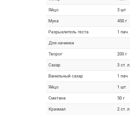
Яйцо
3 шт
Мука
450 г
Разрыхлитель теста
1 пач.
Для начинки
Творог
200 г
Сахар
3 ст. л
Ванильный сахар
1 пач.
Яйцо
1 шт
Сметана
50 г
Крахмал
2 ст. л