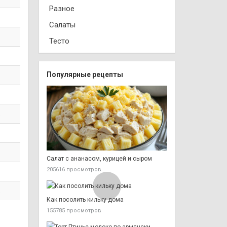
Разное
Салаты
Тесто
Популярные рецепты
.
Салат с ананасом, курицей и сыром
205616 просмотров
.
Как посолить кильку дома
155785 просмотров