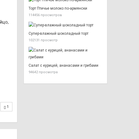
Торт Птичье молоко по-армянски
114456 просмотров
йцо,
Супер-влажный шоколадный торт
102131 просмотр
Салат с курицей, ананасами и грибами
94642 просмотра
1