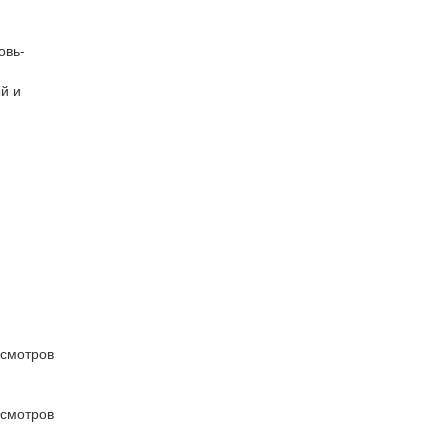
овь-
й и
осмотров
осмотров