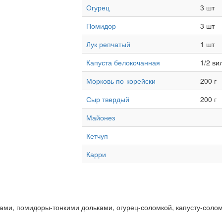
Огурец
3 шт
Помидор
3 шт
Лук репчатый
1 шт
Капуста белокочанная
1/2 ви
Морковь по-корейски
200 г
Сыр твердый
200 г
Майонез
Кетчуп
Карри
цами, помидоры-тонкими дольками, огурец-соломкой, капусту-соло