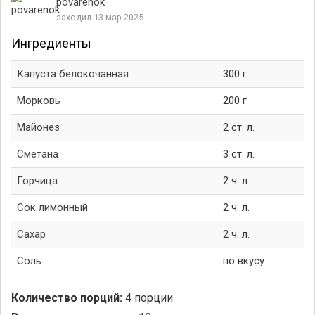
povarenok
заходил 13 мар 2025
Ингредиенты
Капуста белокочанная
300 г
Морковь
200 г
Майонез
2 ст. л.
Сметана
3 ст. л.
Горчица
2 ч. л.
Сок лимонный
2 ч. л.
Сахар
2 ч. л.
Соль
по вкусу
Количество порций:
4 порции