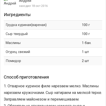
Андрей
заходил 18 окт 2016
Ингредиенты
Грудка куриная(вареная)
100 г
Сыр твердый
100 г
Маслины
1 бан.
Огурец свежий
1 шт
Помидор
2 шт
Способ приготовления
1. Отварное куриное филе нарезаем мелко. Маслины
нарезаем кружочками. Сыр натираем на мелкой терке.
Заправляем майонезом и перемешиваем.
2. Обязательно откладываем немного сыра и