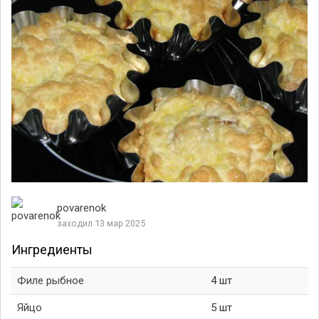
povarenok
заходил 13 мар 2025
Ингредиенты
Филе рыбное
4 шт
Яйцо
5 шт