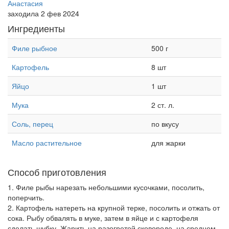
Анастасия
заходила 2 фев 2024
Ингредиенты
Филе рыбное
500 г
Картофель
8 шт
Яйцо
1 шт
Мука
2 ст. л.
Соль, перец
по вкусу
Масло растительное
для жарки
Способ приготовления
1. Филе рыбы нарезать небольшими кусочками, посолить,
поперчить.
2. Картофель натереть на крупной терке, посолить и отжать от
сока. Рыбу обвалять в муке, затем в яйце и с картофеля
сделать шубку. Жарить на разогретой сковороде, на среднем