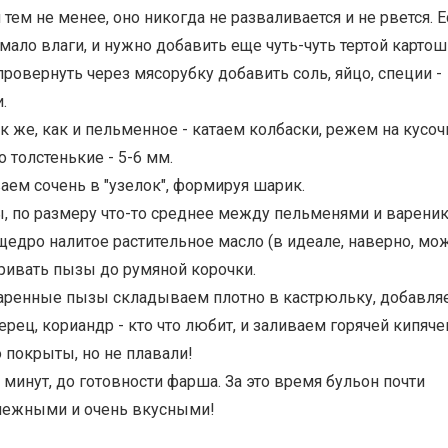
 и тем не менее, оно никогда не разваливается и не рвется. 
 мало влаги, и нужно добавить еще чуть-чуть тертой картош
провернуть через мясорубку добавить соль, яйцо, специи -
.
ак же, как и пельменное - катаем колбаски, режем на кусоч
 толстенькие - 5-6 мм.
ем сочень в "узелок", формируя шарик.
ы, по размеру что-то среднее между пельменями и вареник
 щедро налитое растительное масло (в идеале, наверно, мо
аривать пызы до румяной корочки.
обжаренные пызы складываем плотно в кастрюльку, добавля
ерец, кориандр - кто что любит, и заливаем горячей кипяч
 покрыты, но не плавали!
минут, до готовности фарша. За это время бульон почти
 нежными и очень вкусными!