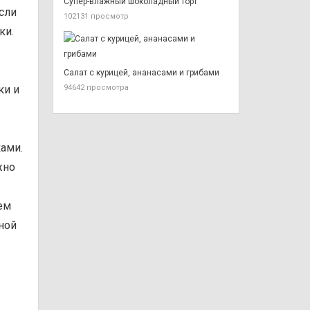
Супер-влажный шоколадный торт
Если
102131 просмотр
ки.
Салат с курицей, ананасами и грибами
ки и
94642 просмотра
ами.
жно
ем
еной