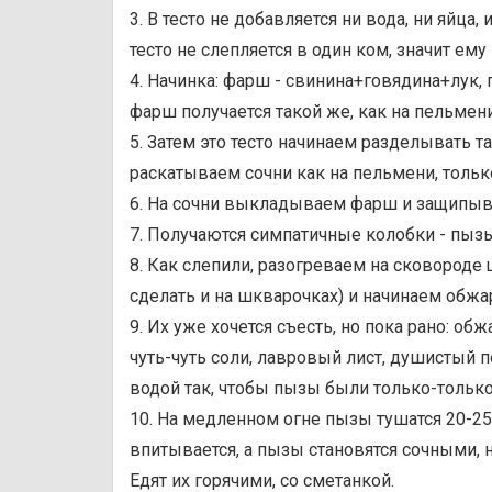
3. В тесто не добавляется ни вода, ни яйца,
тесто не слепляется в один ком, значит ему
4. Начинка: фарш - свинина+говядина+лук, 
фарш получается такой же, как на пельмени
5. Затем это тесто начинаем разделывать т
раскатываем сочни как на пельмени, только
6. На сочни выкладываем фарш и защипыва
7. Получаются симпатичные колобки - пыз
8. Как слепили, разогреваем на сковороде
сделать и на шкварочках) и начинаем обж
9. Их уже хочется съесть, но пока рано: 
чуть-чуть соли, лавровый лист, душистый п
водой так, чтобы пызы были только-только
10. На медленном огне пызы тушатся 20-25 
впитывается, а пызы становятся сочными,
Едят их горячими, со сметанкой.