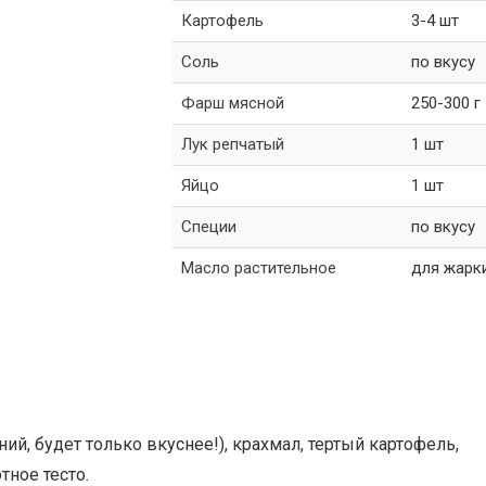
Картофель
3-4 шт
Соль
по вкусу
Фарш мясной
250-300 г
Лук репчатый
1 шт
Яйцо
1 шт
Специи
по вкусу
Масло растительное
для жарк
й, будет только вкуснее!), крахмал, тертый картофель,
тное тесто.