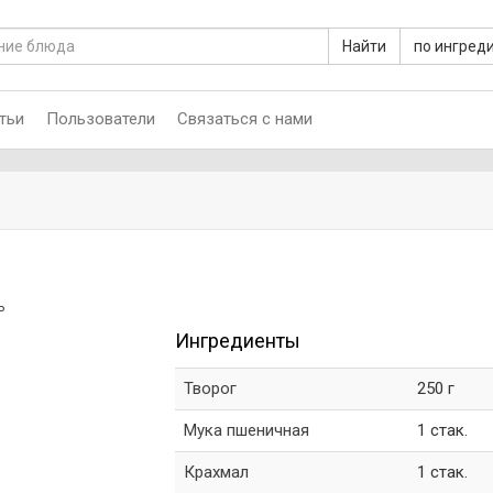
Найти
по ингред
тьи
Пользователи
Связаться с нами
ь
Ингредиенты
Творог
250 г
Мука пшеничная
1 стак.
Крахмал
1 стак.