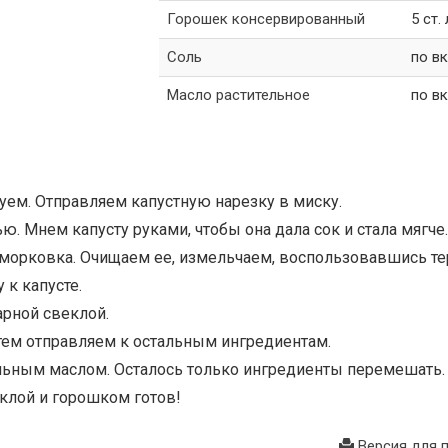
Горошек консервированный
5 ст. 
Соль
по вк
Масло растительное
по вк
уем. Отправляем капустную нарезку в миску.
ью. Мнем капусту руками, чтобы она дала сок и стала мягче.
 морковка. Очищаем ее, измельчаем, воспользовавшись те
к капусте.
арной свеклой.
атем отправляем к остальным ингредиентам.
ельным маслом. Осталось только ингредиенты перемешать.
еклой и горошком готов!
Версия для 