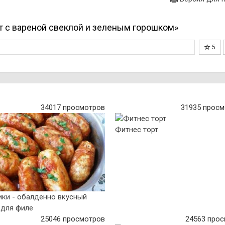
т с вареной свеклой и зеленым горошком»
5
34017 просмотров
31935 просм
Фитнес торт
ики - обалденно вкусный
 для филе
25046 просмотров
24563 про