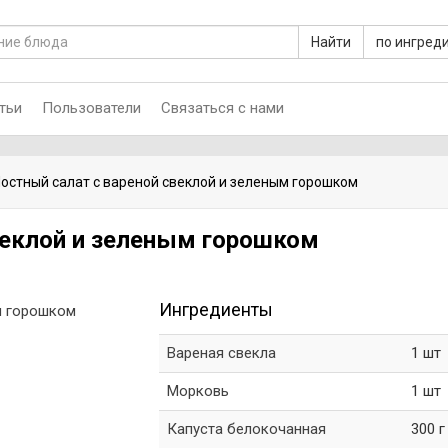
Найти
по ингред
тьи
Пользователи
Связаться с нами
остный салат с вареной свеклой и зеленым горошком
веклой и зеленым горошком
Ингредиенты
Вареная свекла
1 шт
Морковь
1 шт
Капуста белокочанная
300 г