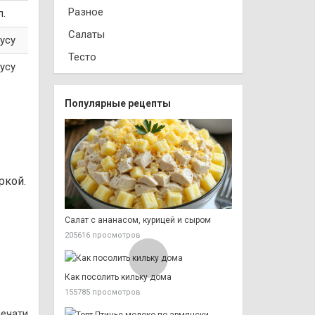
Разное
л.
Салаты
усу
Тесто
усу
Популярные рецепты
ркой.
Салат с ананасом, курицей и сыром
205616 просмотров
Как посолить кильку дома
155785 просмотров
печати