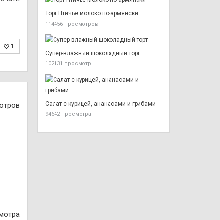
Торт Птичье молоко по-армянски
114456 просмотров
1
Супер-влажный шоколадный торт
102131 просмотр
Салат с курицей, ананасами и грибами
отров
94642 просмотра
смотра