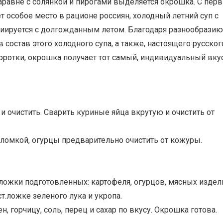
наравне с солянкой и пирогами выделяется окрошка. С пер
 особое место в рационе россиян, холодный летний суп с
иируется с долгожданным летом. Благодаря разнообразию
 состав этого холодного супа, а также, настоящего русског
ротки, окрошка получает тот самый, индивидуальный вкус
 и очистить. Сварить куриные яйца вкрутую и очистить от
соломкой, огурцы предварительно очистить от кожуры.
 ложки подготовленных: картофеля, огурцов, мясных издел
ст.ложке зеленого лука и укропа.
н, горчицу, соль, перец и сахар по вкусу. Окрошка готова.