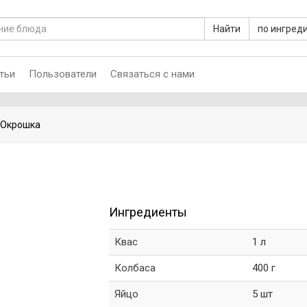
Найти
по ингред
тьи
Пользователи
Связаться с нами
Окрошка
Ингредиенты
Квас
1 л
Колбаса
400 г
Яйцо
5 шт