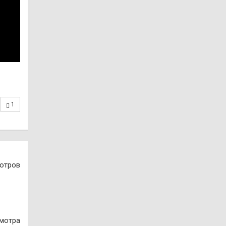
1
отров
смотра