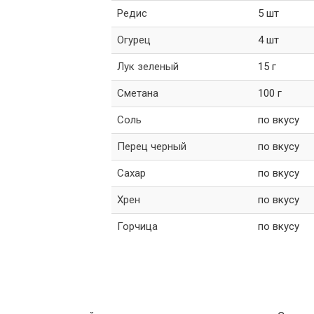
Редис
5 шт
Огурец
4 шт
Лук зеленый
15 г
Сметана
100 г
Соль
по вкусу
Перец черный
по вкусу
Сахар
по вкусу
Хрен
по вкусу
Горчица
по вкусу