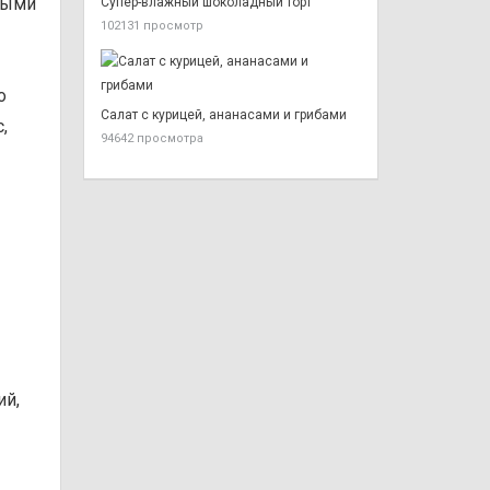
выми
Супер-влажный шоколадный торт
102131 просмотр
о
Салат с курицей, ананасами и грибами
,
94642 просмотра
ий,