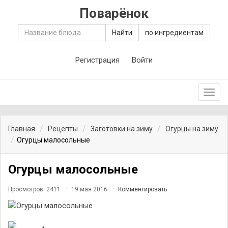
Поварёнок
Найти
по ингредиентам
Регистрация
Войти
Toggl
navig
Главная
Рецепты
Заготовки на зиму
Огурцы на зиму
Огурцы малосольные
Огурцы малосольные
Просмотров: 2411
19 мая 2016
Комментировать