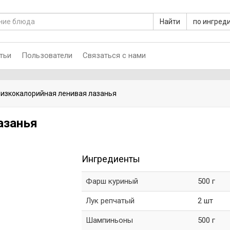
Найти
по ингред
тьи
Пользователи
Связаться с нами
изкокалорийная ленивая лазанья
азанья
Ингредиенты
Фарш куриный
500 г
Лук репчатый
2 шт
Шампиньоны
500 г