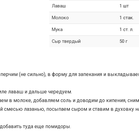
Лаваш
1 шт
Молоко
1 стак.
Мука
1 ст. л.
Сыр твердый
50 г
 перчим (не сильно), в форму для запекания и выкладыва
филе лаваш и дальше чередуем.
аем в молоке, добавляем соль и доводим до кипения, сни
той смесью лазанью, посыпаем сыром и ставим в духовку н
 добавить туда еще помидоры.