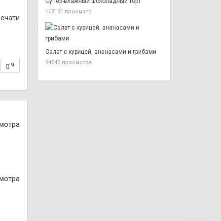
Супер-влажный шоколадный торт
102131 просмотр
печати
Салат с курицей, ананасами и грибами
94642 просмотра
9
смотра
смотра