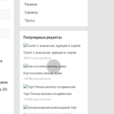
Разное
Салаты
Тесто
Популярные рецепты
Салат с ананасом, курицей и сыром
205616 просмотров
ем
Как посолить кильку дома
155785 просмотров
маем
а 30-
Торт Птичье молоко по-армянски
114456 просмотров