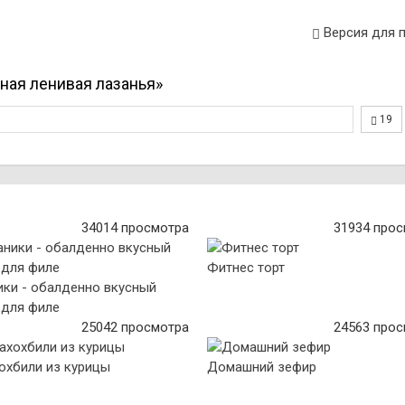
Версия для 
ная ленивая лазанья»
19
34014 просмотра
31934 про
Фитнес торт
ики - обалденно вкусный
 для филе
25042 просмотра
24563 про
охбили из курицы
Домашний зефир