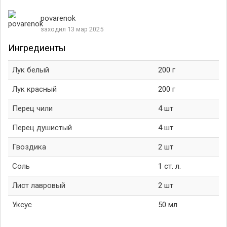
povarenok
заходил 13 мар 2025
Ингредиенты
Лук белый
200 г
Лук красный
200 г
Перец чили
4 шт
Перец душистый
4 шт
Гвоздика
2 шт
Соль
1 ст. л.
Лист лавровый
2 шт
Уксус
50 мл