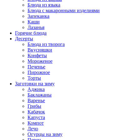
Блюда из языка
Блюда с макаронными изделиями
Запеканка
Каши
Лазанья
Горячие блюда
Десерты
Блюда из творога
Вкусняшки
Конфеты
Мороженое
Печенье
Пирожное
Торты
Заготовки на зиму
Аджика
Баклажаны
Варенье
Грибы
Кабачок
Капуста
Компот
Лечо
Огурцы на зиму
Перец