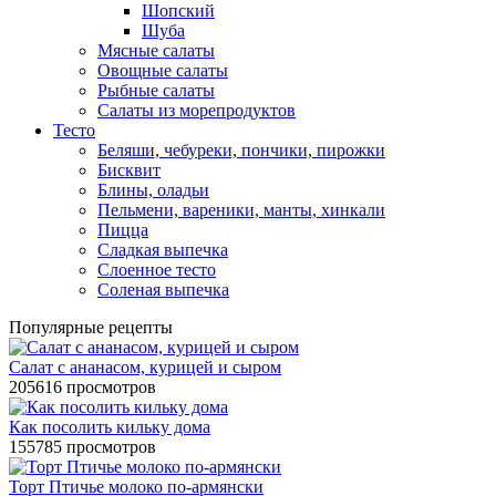
Шопский
Шуба
Мясные салаты
Овощные салаты
Рыбные салаты
Салаты из морепродуктов
Тесто
Беляши, чебуреки, пончики, пирожки
Бисквит
Блины, оладьи
Пельмени, вареники, манты, хинкали
Пицца
Сладкая выпечка
Слоенное тесто
Соленая выпечка
Популярные рецепты
Салат с ананасом, курицей и сыром
205616 просмотров
Как посолить кильку дома
155785 просмотров
Торт Птичье молоко по-армянски