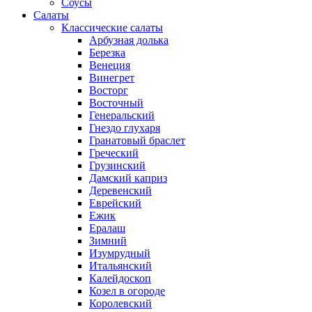
Соусы
Салаты
Классические салаты
Арбузная долька
Березка
Венеция
Винегрет
Восторг
Восточный
Генеральский
Гнездо глухаря
Гранатовый браслет
Греческий
Грузинский
Дамский каприз
Деревенский
Еврейский
Ежик
Ералаш
Зимний
Изумрудный
Итальянский
Калейдоскоп
Козел в огороде
Королевский