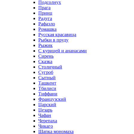
Подсолнух
Прага
Принц
Радуга
Рафаэло
Ромашка
Русская красавица
Рыбки в пруду
Рыжик
С курицей и ананасами
Сирень
Сказка
Столичный
Сугроб
Сытный
Ташкент
Тбилиси
Тиффани
Французский
Царский
Цезарь
Чафан
Черепаха
Чикаго
Шапка мономаха