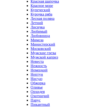
Красная шапочка
Красное море
Купеческий
Курочка ряба
Лесная поляна
Летний
Лисичка
Любимый
Любовница
Мимоза
Министерский
Московский
Мужские грезы
Мужской каприз
Невеста
Нежность
Немецкий
Нептун
Нисуаз
Обжорка
Оливье
Орхидея
Охотничий
Парус
Пикантный