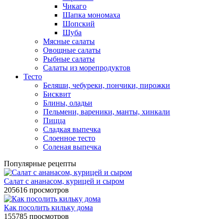
Чикаго
Шапка мономаха
Шопский
Шуба
Мясные салаты
Овощные салаты
Рыбные салаты
Салаты из морепродуктов
Тесто
Беляши, чебуреки, пончики, пирожки
Бисквит
Блины, оладьи
Пельмени, вареники, манты, хинкали
Пицца
Сладкая выпечка
Слоенное тесто
Соленая выпечка
Популярные рецепты
Салат с ананасом, курицей и сыром
205616 просмотров
Как посолить кильку дома
155785 просмотров