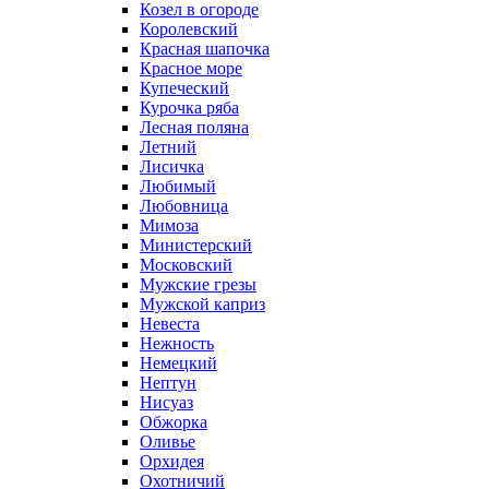
Козел в огороде
Королевский
Красная шапочка
Красное море
Купеческий
Курочка ряба
Лесная поляна
Летний
Лисичка
Любимый
Любовница
Мимоза
Министерский
Московский
Мужские грезы
Мужской каприз
Невеста
Нежность
Немецкий
Нептун
Нисуаз
Обжорка
Оливье
Орхидея
Охотничий