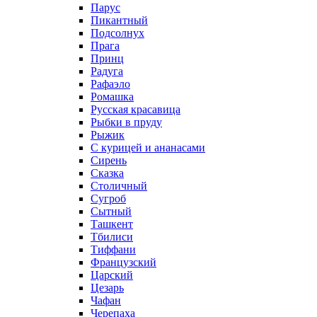
Парус
Пикантный
Подсолнух
Прага
Принц
Радуга
Рафаэло
Ромашка
Русская красавица
Рыбки в пруду
Рыжик
С курицей и ананасами
Сирень
Сказка
Столичный
Сугроб
Сытный
Ташкент
Тбилиси
Тиффани
Французский
Царский
Цезарь
Чафан
Черепаха