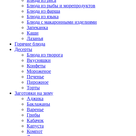
Блюда из риса
Блюда из рыбы и морепродуктов
Блюда из фарша
Блюда из языка
Блюда с макаронными изделиями
Запеканка
Каши
Лазанья
Горячие блюда
Десерты
Блюда из творога
Вкусняшки
Конфеты
Мороженое
Печенье
Пирожное
Торты
Заготовки на зиму
Аджика
Баклажаны
Варенье
Грибы
Кабачок
Капуста
Компот