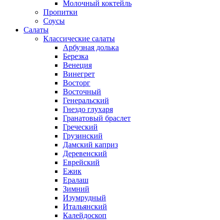
Молочный коктейль
Пропитки
Соусы
Салаты
Классические салаты
Арбузная долька
Березка
Венеция
Винегрет
Восторг
Восточный
Генеральский
Гнездо глухаря
Гранатовый браслет
Греческий
Грузинский
Дамский каприз
Деревенский
Еврейский
Ежик
Ералаш
Зимний
Изумрудный
Итальянский
Калейдоскоп