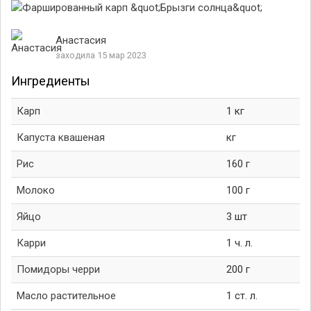
Анастасия
заходила 15 мар 2023
Ингредиенты
Карп
1 кг
Капуста квашеная
кг
Рис
160 г
Молоко
100 г
Яйцо
3 шт
Карри
1 ч. л.
Помидоры черри
200 г
Масло растительное
1 ст. л.