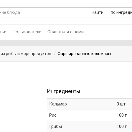
Найти
по ингред
тьи
Пользователи
Связаться с нами
из рыбы и морепродуктов
Фаршированные кальмары
Ингредиенты
Кальмар
3 шт
Рис
100 г
Грибы
100 г