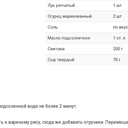
Лук репчатый
1 шт
Огурец маринованный
2 шт
Соль
по вкус
Масло подсолнечное
1 ст. л.
Сметана
200 г
Сыр твердый
70 г
подсоленной воде не более 2 минут.
ть к вареному рису, сюда же добавить огурчики. Перемеша