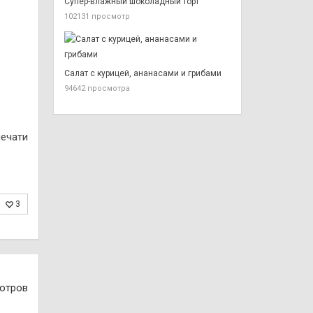
Супер-влажный шоколадный торт
102131 просмотр
Салат с курицей, ананасами и грибами
94642 просмотра
печати
3
отров