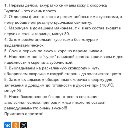
1. Первым делом, аккуратно снимаем кожу с окорочка
"чулком" - это очень просто.
2. Отделяем филе от кости и режим небольшими кусочками, к
нему добавляем резаную кусочками свининку.
3. Маринуем в домашнем майонезе, т.к. в его состав входят и
перчик и соль и горчица, минут 30.
4. Затем режeм апельсин кусочками без кожуры и
выдавливаем чеснок.
5. Солим перчим по вкусу и хорошо перемешиваем.
6. Наполняем наши "чулки" начинкой,края заворачиваем и для
надёжности я скрепила зубочисткой.
7. Выкладываем на раскалённую сковороду и чуть
обжариваем окорочка с каждой стороны до золотистого цвета.
8. Затем складываем обжаренные окорочка в форму для
запекания и доводим до готовности в духовке при t 180*C.
минут 20.
9. Наше божественное блюдо готово, а сочетание
апельсина,чеснока,приправ и мяса никого не оставит
равнодушным-это очень вкусно!!!
Приятного аппетита!