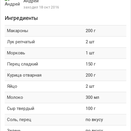
Андрей
заходил 18 окт 2016
Ингредиенты
Макароны
200 г
Лук репчатый
2 шт
Морковь
1 шт
Перец сладкий
150 г
Курица отварная
200 г
Яйцо
2 шт
Молоко
300 мл
Сыр твердый
100 г
Соль, перец
по вкусу
Зелень
по вкусу