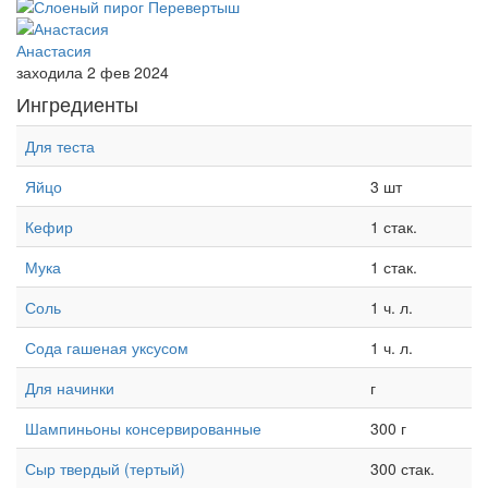
Анастасия
заходила 2 фев 2024
Ингредиенты
Для теста
Яйцо
3 шт
Кефир
1 стак.
Мука
1 стак.
Соль
1 ч. л.
Сода гашеная уксусом
1 ч. л.
Для начинки
г
Шампиньоны консервированные
300 г
Сыр твердый (тертый)
300 стак.