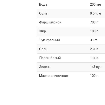
Вода
200 мл
Соль
0,5 ч. л.
Фарш мясной
700 г
Жир
100 г
Лук красный
3 шт
Соль
2 ч. л.
Перец белый
1 ч. л.
Зелень
1/3 пуч.
Масло сливочное
100 г