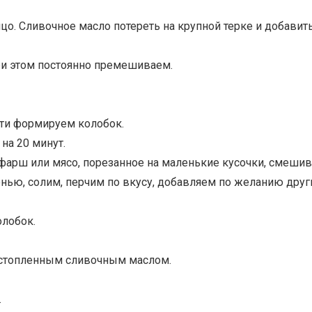
йцо. Сливочное масло потереть на крупной терке и добавит
при этом постоянно премешиваем.
асти формируем колобок.
на 20 минут.
 фарш или мясо, порезанное на маленькие кусочки, смеши
енью, солим, перчим по вкусу, добавляем по желанию друг
олобок.
астопленным сливочным маслом.
.