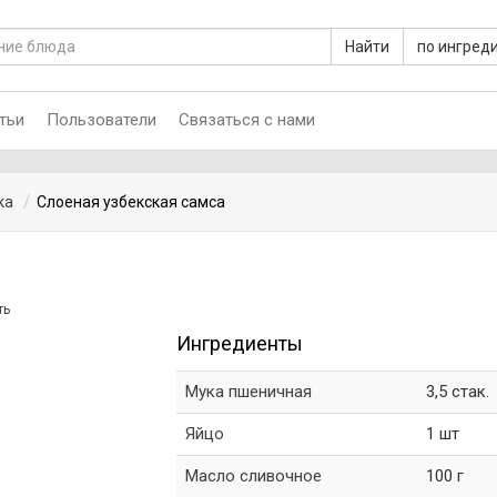
Найти
по ингред
тьи
Пользователи
Связаться с нами
ка
Слоеная узбекская самса
ть
Ингредиенты
Мука пшеничная
3,5 стак.
Яйцо
1 шт
Масло сливочное
100 г