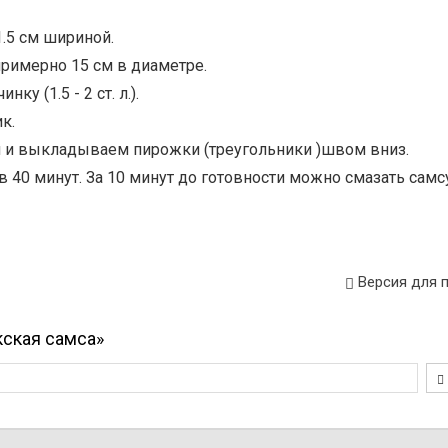
1.5 см шириной.
римерно 15 см в диаметре.
у (1.5 - 2 ст. л.).
к.
й и выкладываем пирожки (треугольники )швом вниз.
в 40 минут. За 10 минут до готовности можно смазать самс
Версия для 
кская самса»