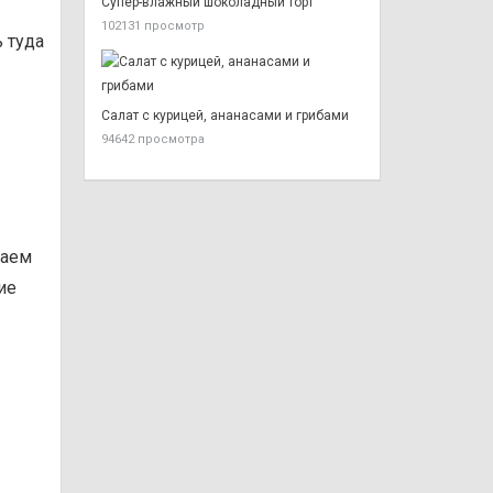
Супер-влажный шоколадный торт
102131 просмотр
ь туда
Салат с курицей, ананасами и грибами
94642 просмотра
ваем
ие