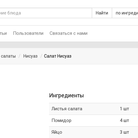
Найти
по ингред
тьи
Пользователи
Связаться с нами
 салаты
Нисуаз
Салат Нисуаз
Ингредиенты
Листья салата
1 шт
Помидор
4 шт
Яйцо
3 шт