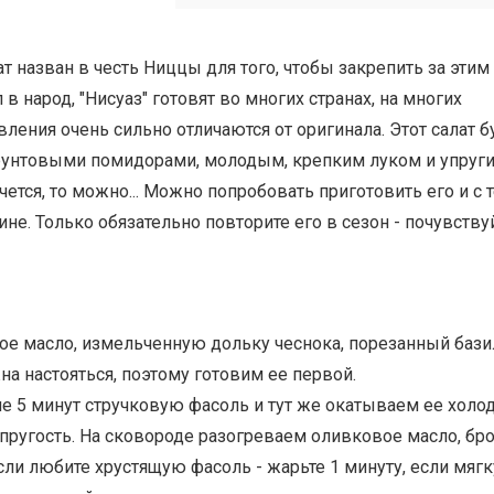
ат назван в честь Ниццы для того, чтобы закрепить за этим
в народ, "Нисуаз" готовят во многих странах, на многих
вления очень сильно отличаются от оригинала. Этот салат б
рунтовыми помидорами, молодым, крепким луком и упруг
ется, то можно... Можно попробовать приготовить его и с 
е. Только обязательно повторите его в сезон - почувству
ое масло, измельченную дольку чеснока, порезанный бази
на настояться, поэтому готовим ее первой.
ие 5 минут стручковую фасоль и тут же окатываем ее холо
упругость. На сковороде разогреваем оливковое масло, бр
сли любите хрустящую фасоль - жарьте 1 минуту, если мягк