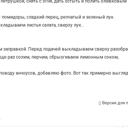
петрушкой, снять с огня, дать остыть и полить оливковым
 помидоры, сладкий перец, репчатый и зеленый лук.
кладываем листья салата, сверху лук...
ем заправкой. Перед подачей выкладываем сверху разобр
. Еще раз солим, перчим, сбрызгиваем лимонным соком,
поводу анчоусов, добавляю фото. Вот так примерно выгля
Версия для 
»