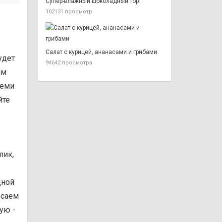
Супер-влажный шоколадный торт
102131 просмотр
Салат с курицей, ананасами и грибами
удет
94642 просмотра
им
теми
йте
лик,
дной
осаем
ую -