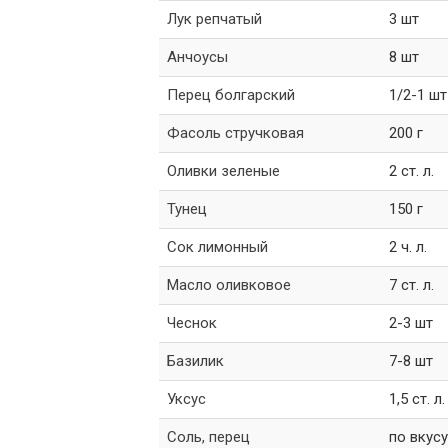
Лук репчатый
3 шт
Анчоусы
8 шт
Перец болгарский
1/2-1 шт
Фасоль стручковая
200 г
Оливки зеленые
2 ст. л.
Тунец
150 г
Сок лимонный
2 ч. л.
Масло оливковое
7 ст. л.
Чеснок
2-3 шт
Базилик
7-8 шт
Уксус
1,5 ст. л.
Соль, перец
по вкусу