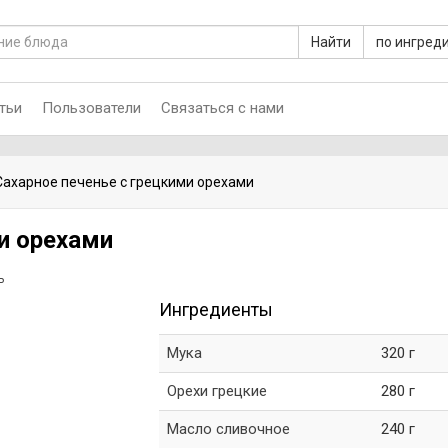
Найти
по ингред
тьи
Пользователи
Связаться с нами
Сахарное печенье с грецкими орехами
и орехами
ь
Ингредиенты
Мука
320 г
Орехи грецкие
280 г
Масло сливочное
240 г