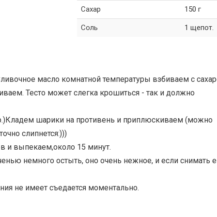
Сахар
150 г
Соль
1 щепот.
.Сливочное масло комнатной температуры взбиваем с саха
ваем. Тесто может слегка крошиться - так и должно
0гр.)Кладем шарики на противень и приплюскиваем (можно
точно слипнется:)))
ов и выпекаем,около 15 минут.
еченью немного остыть, оно очень нежное, и если снимать е
ния не имеет съедается моментально.