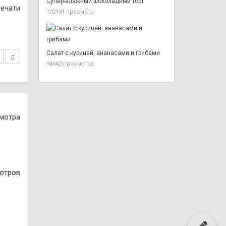
Супер-влажный шоколадный торт
печати
102131 просмотр
Салат с курицей, ананасами и грибами
94642 просмотра
смотра
отров