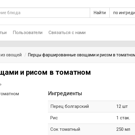
Найти
по ингред
тьи
Пользователи
Связаться с нами
 из овощей
Перцы фаршированные овощами и рисом в томатно
ами и рисом в томатном
ь
Ингредиенты
Перец болгарский
12 шт
Рис
1 стак.
Сок томатный
250 мл