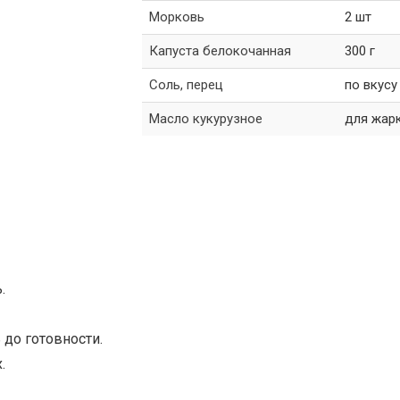
Морковь
2 шт
Капуста белокочанная
300 г
Соль, перец
по вкусу
Масло кукурузное
для жар
.
 до готовности.
.