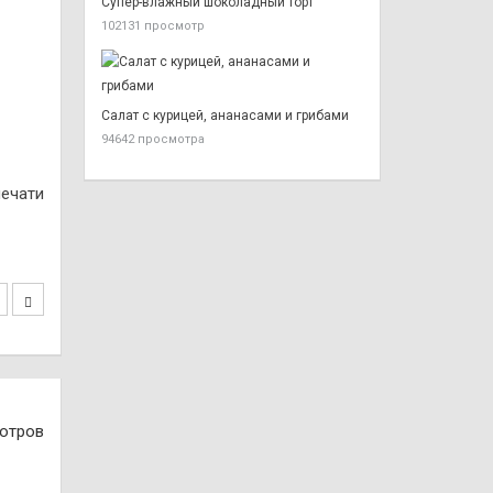
Супер-влажный шоколадный торт
102131 просмотр
Салат с курицей, ананасами и грибами
94642 просмотра
печати
отров