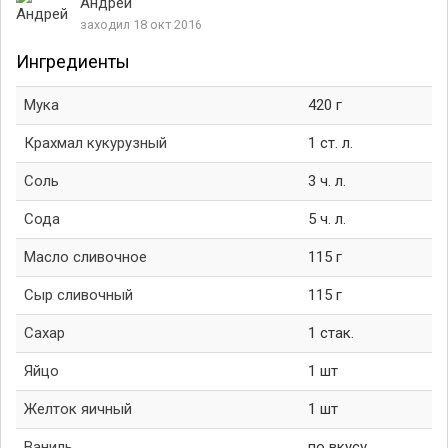
Андрей
заходил 18 окт 2016
Ингредиенты
Мука
420 г
Крахмал кукурузный
1 ст. л.
Соль
3 ч. л.
Сода
5 ч. л.
Масло сливочное
115 г
Сыр сливочный
115 г
Сахар
1 стак.
Яйцо
1 шт
Желток яичный
1 шт
Ваниль
по вкусу