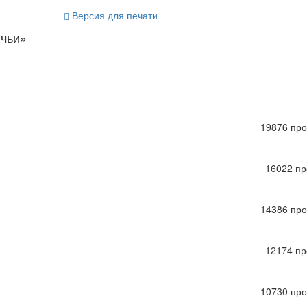
Версия для печати
ичьи»
19876 пр
16022 пр
14386 пр
12174 пр
10730 пр