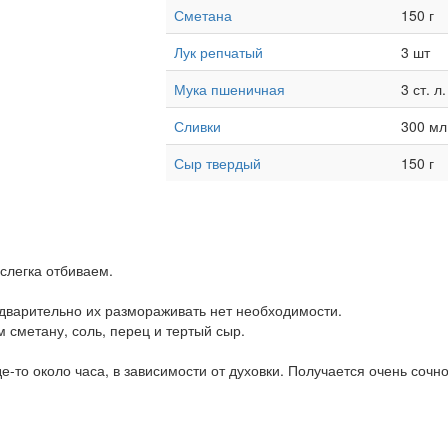
Сметана
150 г
Лук репчатый
3 шт
Мука пшеничная
3 ст. л.
Сливки
300 мл
Сыр твердый
150 г
слегка отбиваем.
едварительно их размораживать нет необходимости.
 сметану, соль, перец и тертый сыр.
де-то около часа, в зависимости от духовки. Получается очень сочно