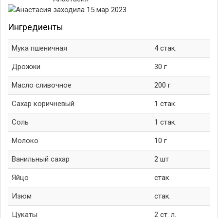
заходила 15 мар 2023
Ингредиенты
Мука пшеничная
4 стак.
Дрожжи
30 г
Масло сливочное
200 г
Сахар коричневый
1 стак.
Соль
1 стак.
Молоко
10 г
Ванильный сахар
2 шт
Яйцо
стак.
Изюм
стак.
Цукаты
2 ст. л.