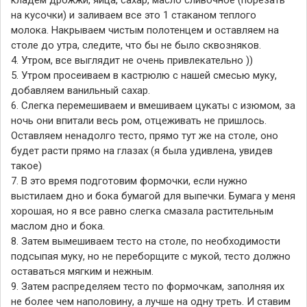
кладем дрожжи, яйца, сахар, масло сливочное (порезать
на кусочки) и заливаем все это 1 стаканом теплого
молока. Накрываем чистым полотенцем и оставляем на
столе до утра, следите, что бы не было сквозняков.
4. Утром, все выглядит не очень привлекательно ))
5. Утром просеиваем в кастрюлю с нашей смесью муку,
добавляем ванильный сахар.
6. Слегка перемешиваем и вмешиваем цукаты с изюмом, за
ночь они впитали весь ром, отцеживать не пришлось.
Оставляем ненадолго тесто, прямо тут же на столе, оно
будет расти прямо на глазах (я была удивлена, увидев
такое)
7. В это время подготовим формочки, если нужно
выстилаем дно и бока бумагой для выпечки. Бумага у меня
хорошая, но я все равно слегка смазала растительным
маслом дно и бока.
8. Затем вымешиваем тесто на столе, по необходимости
подсыпая муку, но не переборщите с мукой, тесто должно
оставаться мягким и нежным.
9. Затем распределяем тесто по формочкам, заполняя их
не более чем наполовину, а лучше на одну треть. И ставим