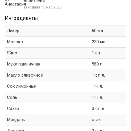
Анастасия
заходила 15 мар 2023
Ингредиенты
Ликер
60 мл
Молоко
230 мл
Яйцо
1 шт
Мука пшеничная
560 г
Масло сливочное
1 ст. л.
Сок лимонный
1 ч. л.
Соль
1 ч. л.
Сахар
3 ст. л.
Миндаль
стак.
Дрожжи
2 ч. л.