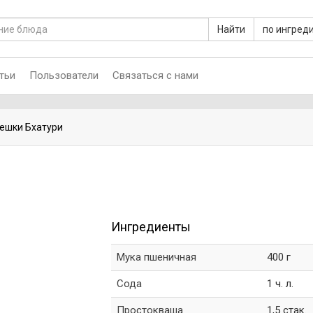
Найти
по ингред
тьи
Пользователи
Связаться с нами
ешки Бхатури
Ингредиенты
Мука пшеничная
400 г
Сода
1 ч. л.
Простокваша
1,5 стак.