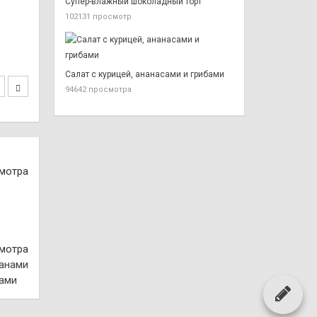
Супер-влажный шоколадный торт
102131 просмотр
Салат с курицей, ананасами и грибами
94642 просмотра
смотра
смотра
нами