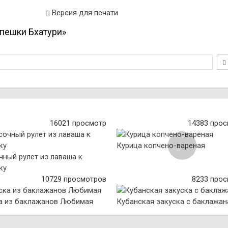
Версия для печати
пешки Бхатури»
16021 просмотр
14383 про
Курица копчено-вареная
чный рулет из лаваша к
ку
10729 просмотров
8233 про
а из баклажанов Любимая
Кубанская закуска с баклажа