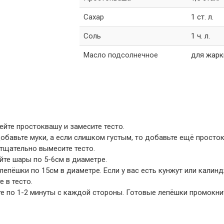
Сахар
1 ст. л.
Соль
1 ч. л.
Масло подсолнечное
для жарк
ейте простоквашу и замесите тесто.
добавьте муки, а если слишком густым, то добавьте ещё просто
 тщательно вымесите тесто.
айте шары по 5-6см в диаметре.
 лепёшки по 15см в диаметре. Если у вас есть кунжут или калин
е в тесто.
ьте по 1-2 минуты с каждой стороны. Готовые лепёшки промокни