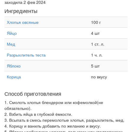
заходила 2 фев 2024
Ингредиенты
Хлопья овсяные
100 г
Яйцо
4 шт
Мед
1 ст. л.
Разрыхлитель теста
1 ч. л.
Яблоко
5 шт
Корица
по вкусу
Способ приготовления
1. Смолоть хлопья блендером или кофемолкой(не
обязательно).
2. Взбить яйца в глубокой ёмкости.
3. Всыпать в смесь перемолотые хлопья, разрыхлитель, мед.
4. Корицу и ваниль добавить по желанию и вкусу.
5. Яблоки необходимо нарезать дольками или квадратиками