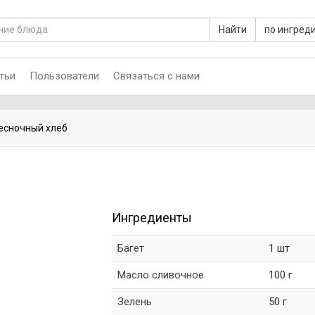
Найти
по ингред
тьи
Пользователи
Связаться с нами
есночный хлеб
Ингредиенты
Багет
1 шт
Масло сливочное
100 г
Зелень
50 г