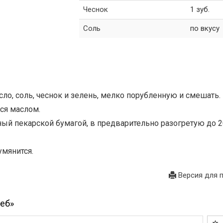
Чеснок
1 зуб.
Соль
по вкусу
сло, соль, чеснок и зелень, мелко порубленную и смешать.
ся маслом.
нный пекарской бумагой, в предварительно разогретую до 
умянится.
Версия для 
еб»