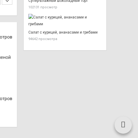
Супер-влажный шоколадный торт
102131 просмотр
Салат с курицей, ананасами и грибами
отров
94642 просмотра
ченой
отров