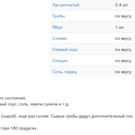
Лук репчатый
3-4 шт
Грибы
по вкусу
Яйцо
1 шт
Сливки
по вкусу
Соевый соус
по вкусу
Специи
по вкусу
Соль, перец
по вкусу
го состояния.
ый соус, соль, хмели сунели и т.д.
 (сырой), еще раз солим. Сырые грибы дадут дополнительный сок.
 при 180 градусах.