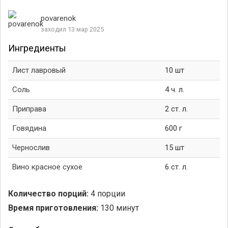
povarenok
заходил 13 мар 2025
Ингредиенты
Лист лавровый
10 шт
Соль
4 ч. л.
Приправа
2 ст. л.
Говядина
600 г
Чернослив
15 шт
Вино красное сухое
6 ст. л.
Количество порций:
4 порции
Время приготовления:
130 минут