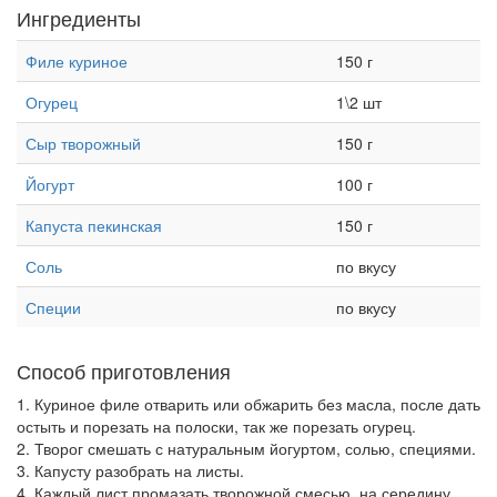
Ингредиенты
Филе куриное
150 г
Огурец
1\2 шт
Сыр творожный
150 г
Йогурт
100 г
Капуста пекинская
150 г
Соль
по вкусу
Специи
по вкусу
Способ приготовления
1. Куриное филе отварить или обжарить без масла, после дать
остыть и порезать на полоски, так же порезать огурец.
2. Творог смешать с натуральным йогуртом, солью, специями.
3. Капусту разобрать на листы.
4. Каждый лист промазать творожной смесью, на середину