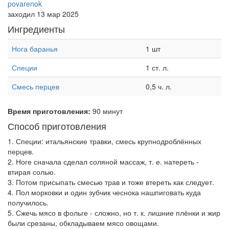
povarenok
заходил 13 мар 2025
Ингредиенты
Нога баранья
1 шт
Специи
1 ст. л.
Смесь перцев
0,5 ч. л.
Время приготовления:
90 минут
Способ приготовления
1. Специи: итальянские травки, смесь крупнодроблённых
перцев.
2. Ноге сначала сделал соляной массаж, т. е. натереть -
втирая солью.
3. Потом присыпать смесью трав и тоже втереть как следует.
4. Пол морковки и один зубчик чеснока нашпиговать куда
получилось.
5. Сжечь мясо в фольге - сложно, но т. к. лишние плёнки и жир
были срезаны, обкладываем мясо овощами.