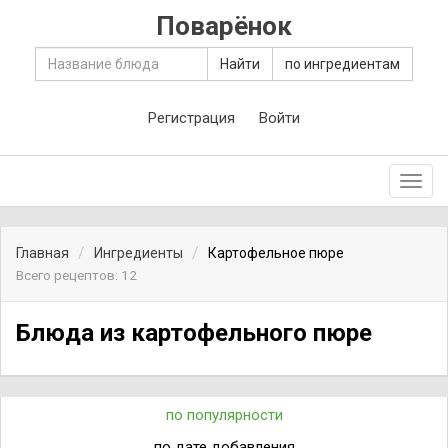
Поварёнок
Найти
по ингредиентам
Регистрация
Войти
Toggl
navig
Главная
Ингредиенты
Картофельное пюре
Всего рецептов: 12
Блюда из картофельного пюре
по популярности
по дате добавления