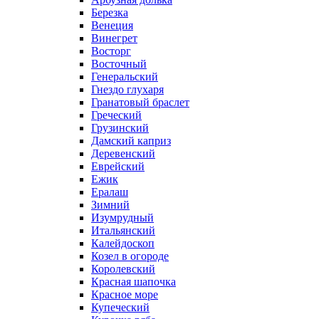
Березка
Венеция
Винегрет
Восторг
Восточный
Генеральский
Гнездо глухаря
Гранатовый браслет
Греческий
Грузинский
Дамский каприз
Деревенский
Еврейский
Ежик
Ералаш
Зимний
Изумрудный
Итальянский
Калейдоскоп
Козел в огороде
Королевский
Красная шапочка
Красное море
Купеческий