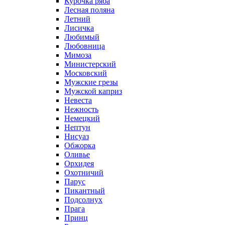
Курочка ряба
Лесная поляна
Летний
Лисичка
Любимый
Любовница
Мимоза
Министерский
Московский
Мужские грезы
Мужской каприз
Невеста
Нежность
Немецкий
Нептун
Нисуаз
Обжорка
Оливье
Орхидея
Охотничий
Парус
Пикантный
Подсолнух
Прага
Принц