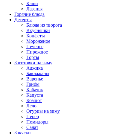
Каши
Лазанья
Горячие блюда
Десерты
Блюда из творога
Вкусняшки
Конфеты
Мороженое
Печенье
Пирожное
Торты
Заготовки на зиму
Аджика
Баклажаны
Варенье
Грибы
Кабачок
Капуста
Компот
Лечо
Огурцы на зиму
Перец
Помидоры
Салат
Закуски