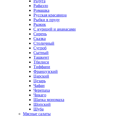
Радуга
Рафаэло
Ромашка
Русская красавица
Рыбки в пруду
Рыжик
С курицей и ананасами
Сирень
Сказка
Столичный
Сугроб
Сытный
Ташкент
Тбилиси
Тиффани
Французский
Царский
Цезарь
Чафан
Черепаха
Чикаго
Шапка мономаха
Шопский
Шуба
Мясные салаты