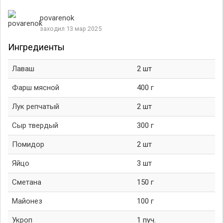
povarenok
заходил 13 мар 2025
Ингредиенты
Лаваш
2 шт
Фарш мясной
400 г
Лук репчатый
2 шт
Сыр твердый
300 г
Помидор
2 шт
Яйцо
3 шт
Сметана
150 г
Майонез
100 г
Укроп
1 пуч.