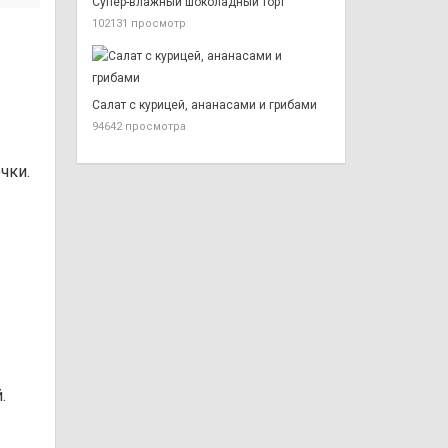
Супер-влажный шоколадный торт
102131 просмотр
Салат с курицей, ананасами и грибами
94642 просмотра
чки.
.