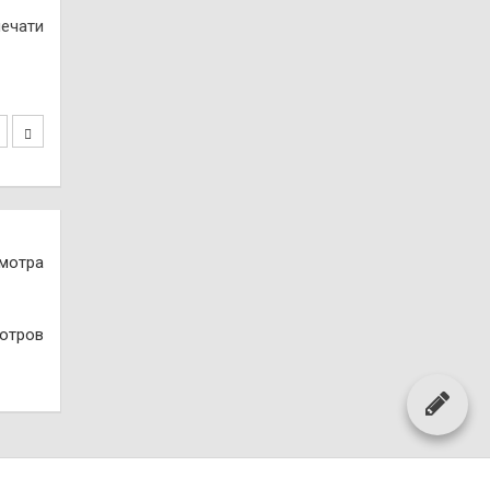
печати
смотра
отров