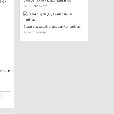
Супер-влажный шоколадный торт
ек -
102131 просмотр
Салат с курицей, ананасами и грибами
94642 просмотра
печати