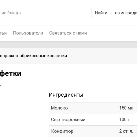
Найти
по ингред
тьи
Пользователи
Связаться с нами
ворожно-абрикосовые конфетки
нфетки
ь
Ингредиенты
Молоко
150 мл
Сыр творожный
100 г
Конфитюр
2 ст. л.