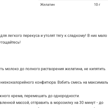
Желатин
10 г
ля легкого перекуса и утолят тягу к сладкому! В них мало
угощайтесь!
еть молоко до полного растворения желатина, не кипятить.
к низкокалорийного конфитюра. Взбить смесь на максимал
ожного крема, перемешать до однородности.
вленной массой, отправить в морозилку на 30 минут - до