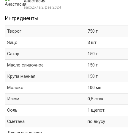
Анастасия
заходила 2 фев 2024
Ингредиенты
Творог
750 г
Яйцо
3 шт
Сахар
150 г
Масло сливочное
150 г
Крупа манная
150 г
Молоко
100 мл
Изюм
0,5 стак.
Соль
1 щепот.
Сметана
по вкусу
Для смазывания