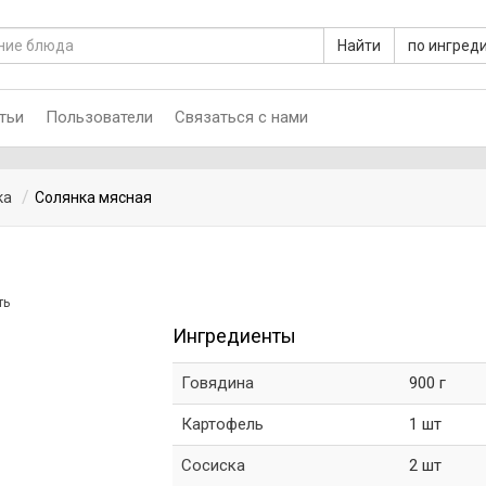
Найти
по ингред
тьи
Пользователи
Связаться с нами
ка
Солянка мясная
ть
Ингредиенты
Говядина
900 г
Картофель
1 шт
Сосиска
2 шт