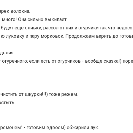
ерек волокна.
ы много! Она сильно выкипает.
! будут еще оливки, рассол от них и огурчики так что недосол
ую луковку и пару морковок. Продолжаем варить до готов
делия.
ет огуречного; если есть от огурчиков - вообще сказка!) пор
очистить от шкурки!!!) тоже режем.
остыть.
м временем" - готовим вдвоем) обжарили лук.