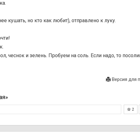
ка.
ее кушать, но кто как любит), отправлено к луку.
очти!
к.
ол, чеснок и зелень. Пробуем на соль. Если надо, то посоли
Версия для 
ая»
2