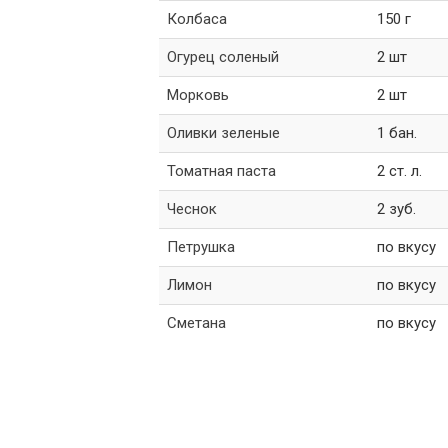
Колбаса
150 г
Огурец соленый
2 шт
Морковь
2 шт
Оливки зеленые
1 бан.
Томатная паста
2 ст. л.
Чеснок
2 зуб.
Петрушка
по вкусу
Лимон
по вкусу
Сметана
по вкусу