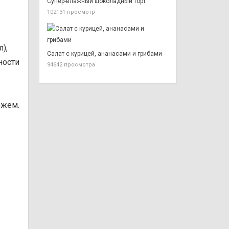
Супер-влажный шоколадный торт
102131 просмотр
),
Салат с курицей, ананасами и грибами
ности
94642 просмотра
ежем.