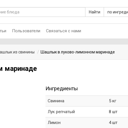
Найти
по ингред
тьи
Пользователи
Связаться с нами
ашлык из свинины
Шашлык в луково-лимонном маринаде
м маринаде
Ингредиенты
Свинина
5 кг
Лук репчатый
8 шт
Лимон
4 шт