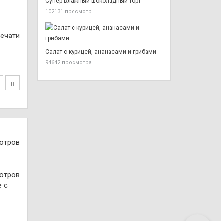
Супер-влажный шоколадный торт
102131 просмотр
печати
Салат с курицей, ананасами и грибами
94642 просмотра
отров
отров